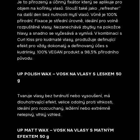
Je to přirozený a účinný fixátor který se aplikuje pro
objem na kořínky vlasů. Slouží také jako „refresher“
na další den bez nutnosti mytí vlasů. Vůně je 100%
přírodní. Fixace je střední úrovně, ideální pro volně
rozpuštěné vlasy. Nezanechává zbytky na pokožce
hlavy a snadno se vyčesává a vymívá. V kombinaci s
Curl Kiss pro kudrnaté vlasy, prodlužuje definující
efekt pro vždy dokonalý a definovaný účes s
kudrlinky. 100% VEGAN produkt a 98,5% přírodního
původu.
UP POLISH WAX – VOSK NA VLASY S LESKEM 50
g
Tvaruje vlasy bez tvrdnutí nebo vysoušení, má
dlouhotrvající efekt, velice odolný proti vlhkosti,
ideální pro rozcuchaný, ležérní nebo extrémně
nelepivý, vlhký vzhled.
UP MATT WAX – VOSK NA VLASY S MATNÝM
EFEKTEM 50 g