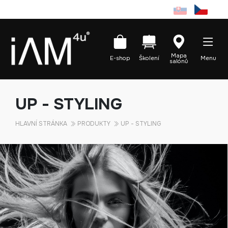
Mapa
E-shop
Školení
Menu
salónů
UP - STYLING
HLAVNÍ STRÁNKA
PRODUKTY
UP - STYLING