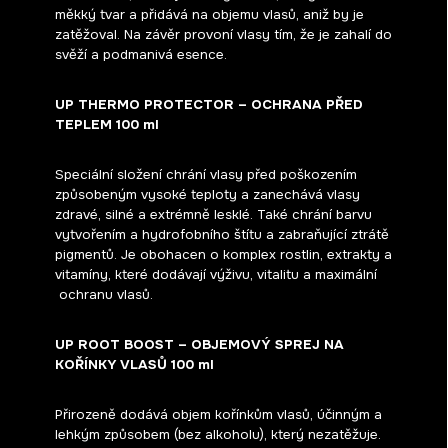
měkký tvar a přidává na objemu vlasů, aniž by je
zatěžoval. Na závěr provoní vlasy tím, že je zahalí do
svěží a podmanivá esence.
UP THERMO PROTECTOR – OCHRANA PŘED
TEPLEM 100 ml
Speciální složení chrání vlasy před poškozením
způsobeným vysoké teploty a zanechává vlasy
zdravé, silné a extrémně lesklé. Také chrání barvu
vytvořením a hydrofobního štítu a zabraňující ztrátě
pigmentů. Je obohacen o komplex rostlin, extrakty a
vitamíny, které dodávají výživu, vitalitu a maximální
ochranu vlasů.
UP ROOT BOOST – OBJEMOVÝ SPREJ NA
KOŘÍNKY VLASŮ 100 ml
Přirozeně dodává objem kořínkům vlasů, účinným a
lehkým způsobem (bez alkoholu), který nezatěžuje.