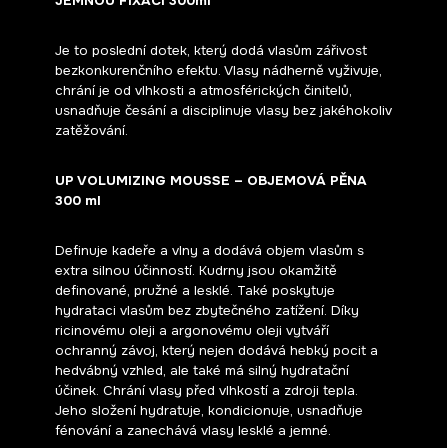
JEMNOU FIXACÍ 300ml
Je to poslední dotek, který dodá vlasům zářivost
bezkonkurenčního efektu. Vlasy nádherně vyživuje,
chrání je od vlhkosti a atmosférických činitelů,
usnadňuje česání a disciplinuje vlasy bez jakéhokoliv
zatěžování.
UP VOLUMIZING MOUSSE – OBJEMOVÁ PĚNA
300 ml
Definuje kadeře a vlny a dodává objem vlasům s
extra silnou účinností. Kudrny jsou okamžitě
definované, pružné a lesklé. Také poskytuje
hydrataci vlasům bez zbytečného zatížení. Díky
ricinovému oleji a argonovému oleji vytváří
ochranný závoj, který nejen dodává hebký pocit a
hedvábný vzhled, ale také má silný hydratační
účinek. Chrání vlasy před vlhkostí a zdroji tepla.
Jeho složení hydratuje, kondicionuje, usnadňuje
fénování a zanechává vlasy lesklé a jemné.