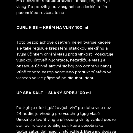
Má důležitou restrukturalizační funkci, regeneruje
vlasy. Po použití jsou vlasy hebké a lesklé, a tím
pádem lépe rozčesatelné.
CURL KISS – KRÉM NA VLNY 100 ml
Toto bezoplachové ošetření nejen tvaruje kadeře,
ale také reguluje krepatění, statickou elektřinu a
svým účinkem chrání vlasy proti vlhkosti. Poskytuje
vysokou úroveň hydratace, nezatěžuje vlasy a
obsahuje účinné aktivní složky pro ochranu barvy.
Vůně tohoto bezoplachového produkt zůstává ve
vlasech velice příjemná po dlouhou dobu.
UP SEA SALT – SLANÝ SPREJ 100 ml
Poskytuje efekt „plážových vln“ po dobu více než
24 hodin, je vhodný pro všechny typy vlasů.
Umožňuje tvořit vlny a přirozený vlnitý vzhled pouze
pomocí rukou a to díky soli, která působí jako
texturizátor, definující vlnitý vzhled, který mu dodává