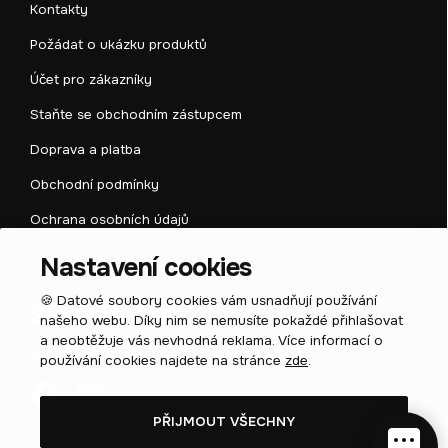
Kontakty
Požádat o ukázku produktů
Účet pro zákazníky
Staňte se obchodním zástupcem
Doprava a platba
Obchodní podmínky
Ochrana osobních údajů
Nastavení cookies
🍪 Datové soubory cookies vám usnadňují používání
Sledujte nás
našeho webu. Díky nim se nemusíte pokaždé přihlašovat
a neobtěžuje vás nevhodná reklama. Více informací o
Sledujte naše sociální sítě a buďte v obraze!
používání cookies najdete na stránce
zde
.
PŘIJMOUT VŠECHNY