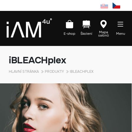
Mapa
E-shop
Školení
Menu
salónů
iBLEACHplex
HLAVNÍ STRÁNKA
PRODUKTY
IBLEACHPLEX