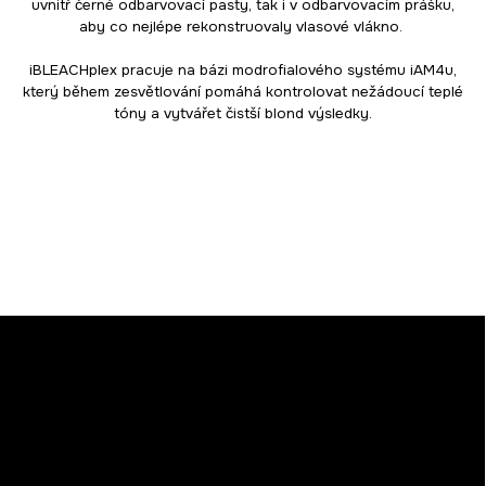
uvnitř černé odbarvovací pasty, tak i v odbarvovacím prášku,
aby co nejlépe rekonstruovaly vlasové vlákno.
iBLEACHplex pracuje na bázi modrofialového systému iAM4u,
který během zesvětlování pomáhá kontrolovat nežádoucí teplé
tóny a vytvářet čistší blond výsledky.