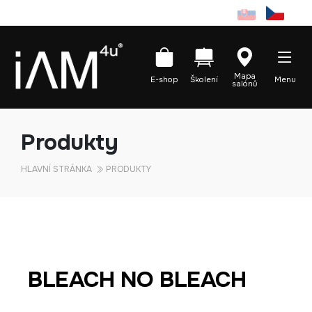
Mapa
E-shop
Školení
Menu
salónů
Produkty
HLAVNÍ STRÁNKA
PRODUKTY
BLEACH NO BLEACH